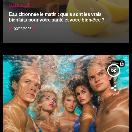
LIFESTYLE
Eau citronnée le matin : quels sont les vrais
bienfaits pour votre santé et votre bien-être ?
today
03/08/2026
insert_link