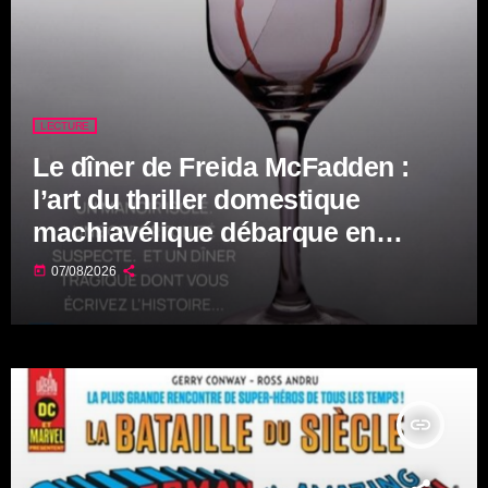
LECTURE
Le dîner de Freida McFadden :
l’art du thriller domestique
machiavélique débarque en
librairie !
today
07/08/2026
insert_link