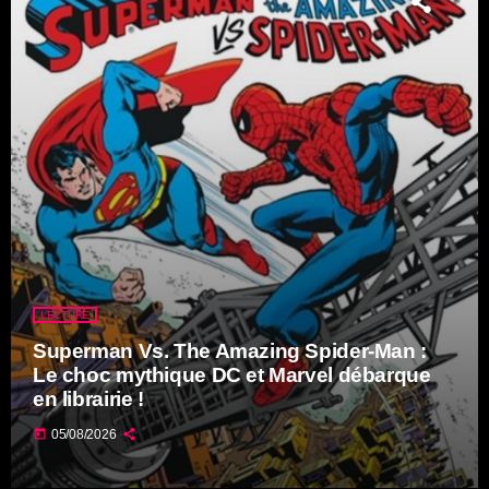
LECTURE
Superman Vs. The Amazing Spider-Man :
Le choc mythique DC et Marvel débarque
en librairie !
today
05/08/2026