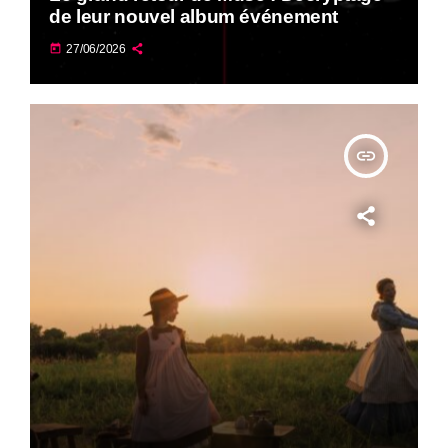
de leur nouvel album événement
today
27/06/2026
insert_link