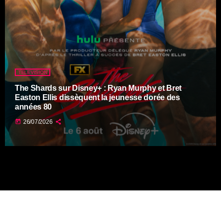
TELEVISION
The Shards sur Disney+ : Ryan Murphy et Bret
Easton Ellis dissèquent la jeunesse dorée des
années 80
today
26/07/2026