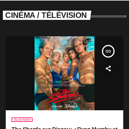
CINÉMA / TÉLÉVISION
insert_link
TELEVISION