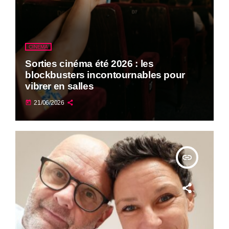
CINEMA
Sorties cinéma été 2026 : les
blockbusters incontournables pour
vibrer en salles
today
21/06/2026
insert_link