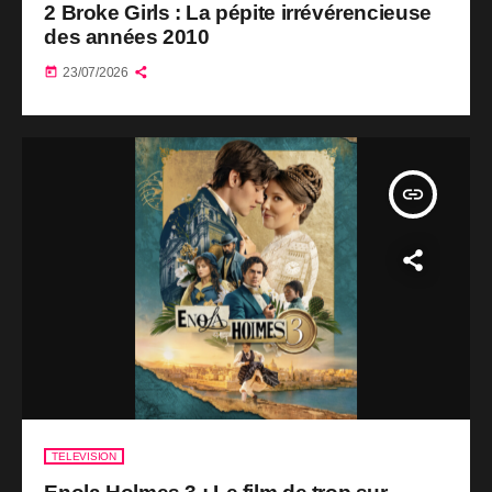
2 Broke Girls : La pépite irrévérencieuse
des années 2010
today
23/07/2026
insert_link
TELEVISION