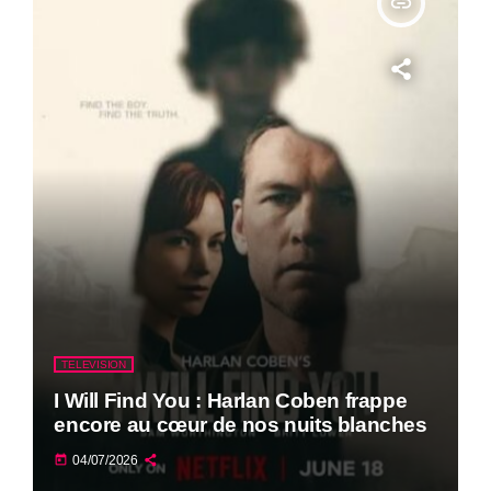
insert_link
TELEVISION
I Will Find You : Harlan Coben frappe
encore au cœur de nos nuits blanches
today
04/07/2026