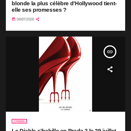
blonde la plus célèbre d’Hollywood tient-
elle ses promesses ?
today
09/07/2026
insert_link
CINEMA
Le Diable s’habille en Prada 2 le 29 juillet