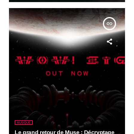
insert_link
MUSIQUE
Le grand retour de Muse : Décryptage