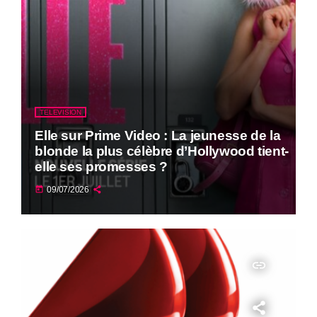
TELEVISION
Elle sur Prime Video : La jeunesse de la
blonde la plus célèbre d’Hollywood tient-
elle ses promesses ?
today
09/07/2026
insert_link