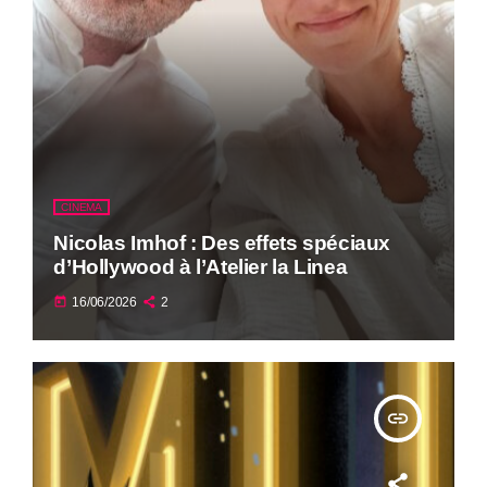
CINEMA
Nicolas Imhof : Des effets spéciaux
d’Hollywood à l’Atelier la Linea
today
16/06/2026
2
insert_link