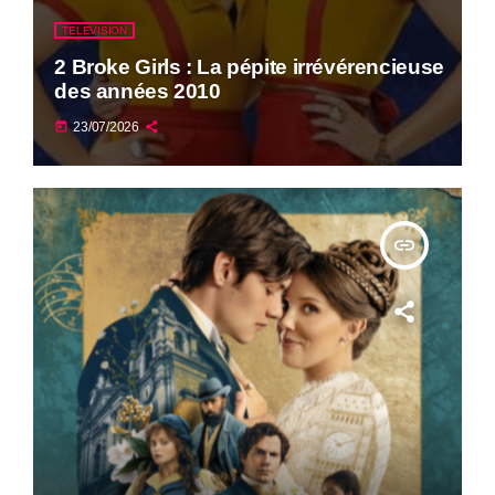
TELEVISION
2 Broke Girls : La pépite irrévérencieuse
des années 2010
today
23/07/2026
insert_link