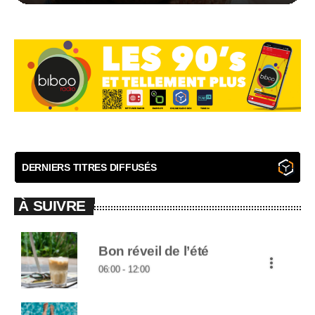
DERNIERS TITRES DIFFUSÉS
À SUIVRE
Bon réveil de l’été
more_vert
06:00 - 12:00
close