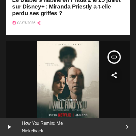
sur Disney+ : Miranda Priestly a-t-elle
perdu ses griffes ?
today
08/07/2026
insert_link
How You Remind Me
play_arrow
keyboard_arrow_right
TELEVISION
Nickelback