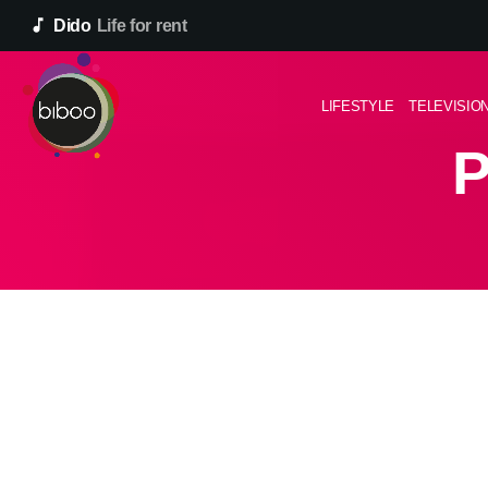
music_note
Dido
Life for rent
LIFESTYLE
TELEVISIO