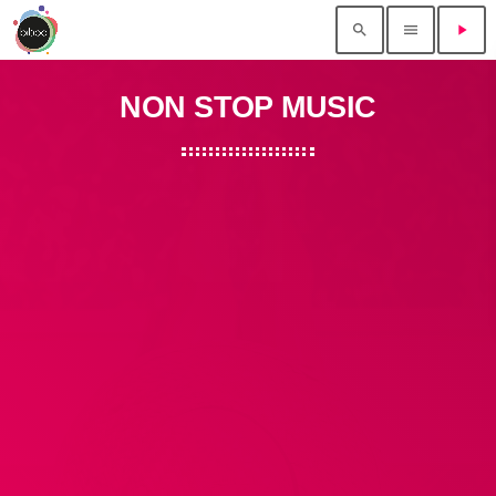
search
menu
play_arrow
NON STOP MUSIC