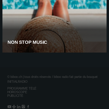
Biboo Swiss, c’est le rendez-vous incontournable sur biboo
radio pour vibrer au rythme de la création helvétique. Que vous
soyez fan de pop actuelle ou nostalgique des grands hymnes qui
ont marqué le pays, cette émission est faite pour vous.
NON STOP MUSIC
© biboo.ch | tous droits réservés / biboo radio fait partie du bouquet
INITIALRADIO
PROGRAMME TÉLÉ
HOROSCOPE
PUBLICITÉ