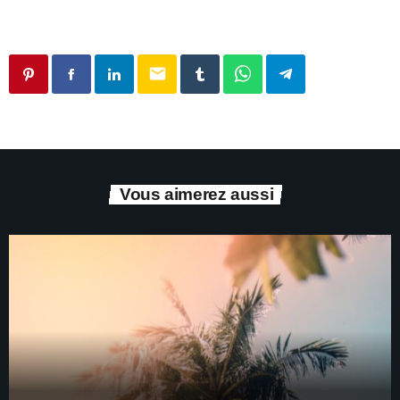
email
Vous aimerez aussi