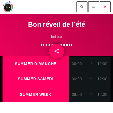
search
menu
play_arrow
Bon réveil de l’été
bel été
share
email
trending_flat
SUMMER DIMANCHE
06:00
12:00
trending_flat
SUMMER SAMEDI
06:00
12:00
trending_flat
SUMMER WEEK
06:00
12:00