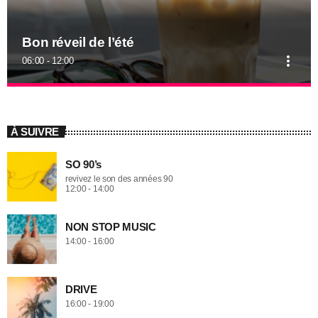
Bon réveil de l’été
more_vert
06:00 - 12:00
close
Bon réveil de l’été
bel été
À SUIVRE
profitez de la musique et des vacances...
SO 90’s
revivez le son des années 90
12:00 - 14:00
NON STOP MUSIC
14:00 - 16:00
DRIVE
16:00 - 19:00