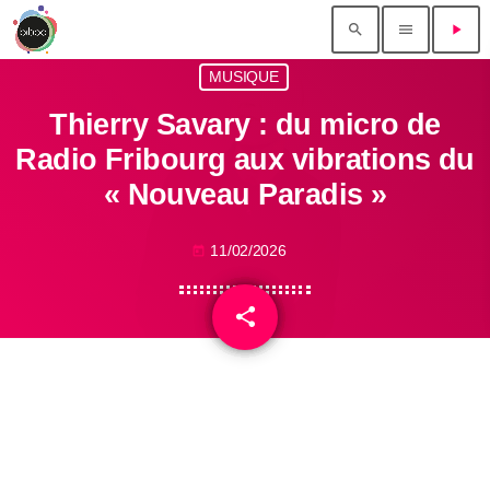
search
menu
play_arrow
MUSIQUE
Thierry Savary : du micro de
Radio Fribourg aux vibrations du
« Nouveau Paradis »
11/02/2026
today
share
email