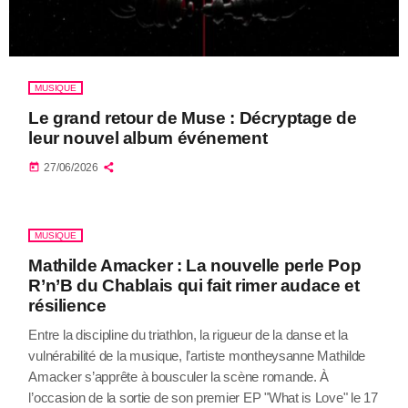
MUSIQUE
Le grand retour de Muse : Décryptage de
leur nouvel album événement
today
27/06/2026
MUSIQUE
Mathilde Amacker : La nouvelle perle Pop
R’n’B du Chablais qui fait rimer audace et
résilience
Entre la discipline du triathlon, la rigueur de la danse et la
vulnérabilité de la musique, l’artiste montheysanne Mathilde
Amacker s’apprête à bousculer la scène romande. À
l’occasion de la sortie de son premier EP "What is Love" le 17