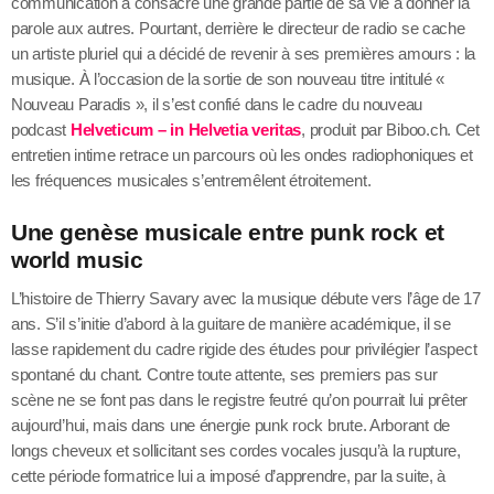
communication a consacré une grande partie de sa vie à donner la
parole aux autres. Pourtant, derrière le directeur de radio se cache
un artiste pluriel qui a décidé de revenir à ses premières amours : la
musique. À l’occasion de la sortie de son nouveau titre intitulé «
Nouveau Paradis », il s’est confié dans le cadre du nouveau
podcast
Helveticum – in Helvetia veritas
, produit par Biboo.ch. Cet
entretien intime retrace un parcours où les ondes radiophoniques et
les fréquences musicales s’entremêlent étroitement.
Une genèse musicale entre punk rock et
world music
L’histoire de Thierry Savary avec la musique débute vers l’âge de 17
ans. S’il s’initie d’abord à la guitare de manière académique, il se
lasse rapidement du cadre rigide des études pour privilégier l’aspect
spontané du chant. Contre toute attente, ses premiers pas sur
scène ne se font pas dans le registre feutré qu’on pourrait lui prêter
aujourd’hui, mais dans une énergie punk rock brute. Arborant de
longs cheveux et sollicitant ses cordes vocales jusqu’à la rupture,
cette période formatrice lui a imposé d’apprendre, par la suite, à