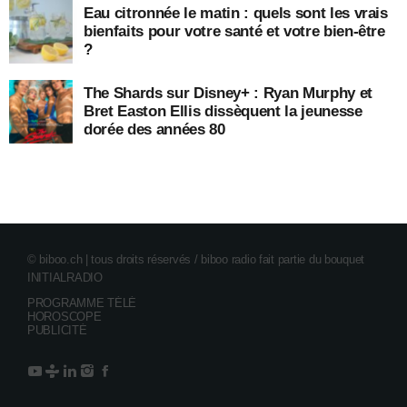
Eau citronnée le matin : quels sont les vrais
bienfaits pour votre santé et votre bien-être
?
The Shards sur Disney+ : Ryan Murphy et
Bret Easton Ellis dissèquent la jeunesse
dorée des années 80
© biboo.ch | tous droits réservés / biboo radio fait partie du bouquet
INITIALRADIO
PROGRAMME TÉLÉ
HOROSCOPE
PUBLICITÉ