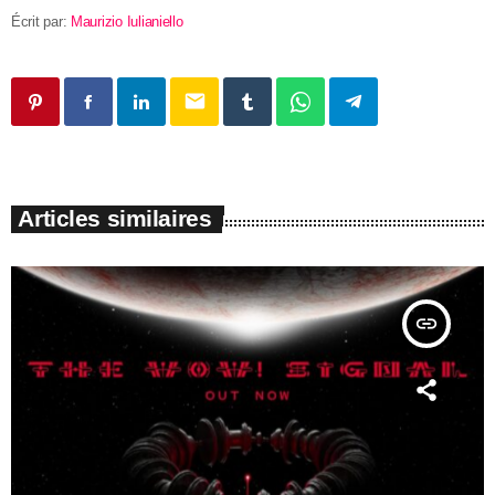
Écrit par:
Maurizio Iulianiello
email
Articles similaires
insert_link