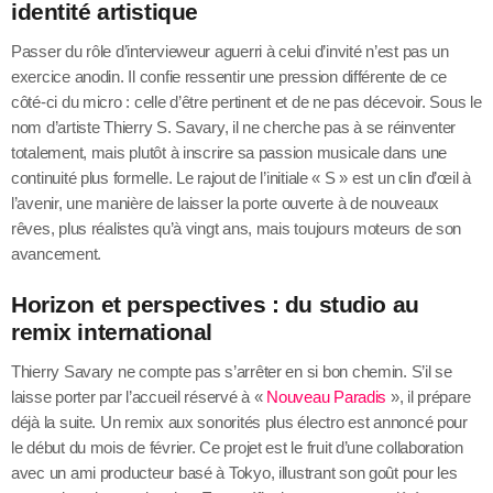
identité artistique
Passer du rôle d’intervieweur aguerri à celui d’invité n’est pas un
exercice anodin. Il confie ressentir une pression différente de ce
côté-ci du micro : celle d’être pertinent et de ne pas décevoir. Sous le
nom d’artiste Thierry S. Savary, il ne cherche pas à se réinventer
totalement, mais plutôt à inscrire sa passion musicale dans une
continuité plus formelle. Le rajout de l’initiale « S » est un clin d’œil à
l’avenir, une manière de laisser la porte ouverte à de nouveaux
rêves, plus réalistes qu’à vingt ans, mais toujours moteurs de son
avancement.
Horizon et perspectives : du studio au
remix international
Thierry Savary ne compte pas s’arrêter en si bon chemin. S’il se
laisse porter par l’accueil réservé à «
Nouveau Paradis
», il prépare
déjà la suite. Un remix aux sonorités plus électro est annoncé pour
le début du mois de février. Ce projet est le fruit d’une collaboration
avec un ami producteur basé à Tokyo, illustrant son goût pour les