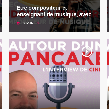
Etre compositeur et
enseignant de musique, avec
Ludovic Neurohr
12/06/2025
today
play_arrow