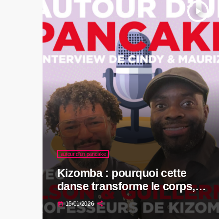
play_arrow
autour d'un pancake
Kizomba : pourquoi cette
danse transforme le corps,
l’esprit et la relation à l’autre
15/01/2026
today