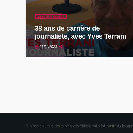
autour d'un pancake
38 ans de carrière de
journaliste, avec Yves Terrani
17/04/2025
today
© biboo.ch | tous droits réservés / biboo radio fait partie du bou