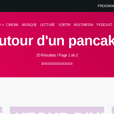
PROGRAM
N
CINEMA
MUSIQUE
LECTURE
SORTIR
MULTIMEDIA
PODCAST
utour d'un panca
20 Résultats / Page 1 de 2