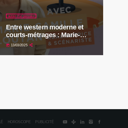
autour d'un pancake
Entre western moderne et
courts-métrages : Marie-
Camille Loutan, une voix
13/03/2025
today
féminine dans le cinéma suisse
LÉ
HOROSCOPE
PUBLICITÉ