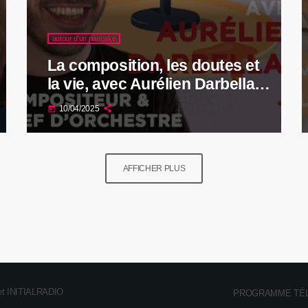
autour d'un pancake
La composition, les doutes et
la vie, avec Aurélien Darbellay,
compositeur et chef
10/04/2025
today
d'orchestre
AFFICHER PLUS
quet INITIALRADIO
PROGRAMME TÉ