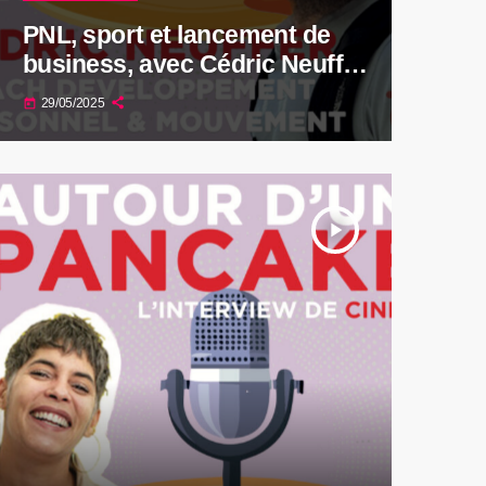
PNL, sport et lancement de
business, avec Cédric Neuffer,
coach
29/05/2025
today
play_arrow