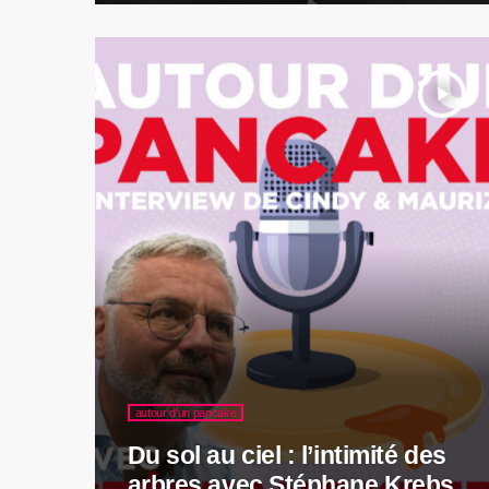
play_arrow
autour d'un pancake
Du sol au ciel : l’intimité des
arbres avec Stéphane Krebs