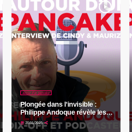
play_arrow
autour d'un pancake
Plongée dans l’invisible :
Philippe Andoque révèle les
secrets derrière Dossier
20/11/2025
today
Révélé