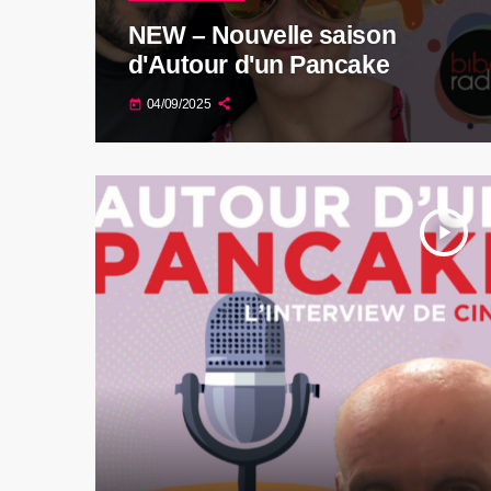
NEW – Nouvelle saison
d'Autour d'un Pancake
04/09/2025
today
play_arrow