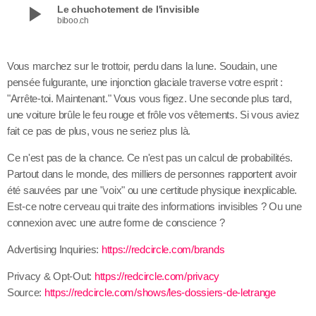
play_arrow
Le chuchotement de l'invisible
biboo.ch
Vous marchez sur le trottoir, perdu dans la lune. Soudain, une
pensée fulgurante, une injonction glaciale traverse votre esprit :
"Arrête-toi. Maintenant." Vous vous figez. Une seconde plus tard,
une voiture brûle le feu rouge et frôle vos vêtements. Si vous aviez
fait ce pas de plus, vous ne seriez plus là.
Ce n'est pas de la chance. Ce n'est pas un calcul de probabilités.
Partout dans le monde, des milliers de personnes rapportent avoir
été sauvées par une "voix" ou une certitude physique inexplicable.
Est-ce notre cerveau qui traite des informations invisibles ? Ou une
connexion avec une autre forme de conscience ?
Advertising Inquiries:
https://redcircle.com/brands
Privacy & Opt-Out:
https://redcircle.com/privacy
Source:
https://redcircle.com/shows/les-dossiers-de-letrange