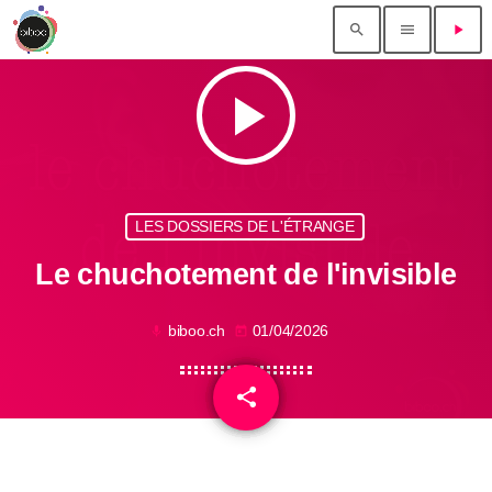
search
menu
play_arrow
play_arrow
LES DOSSIERS DE L'ÉTRANGE
Le chuchotement de l'invisible
biboo.ch
01/04/2026
mic
today
share
email