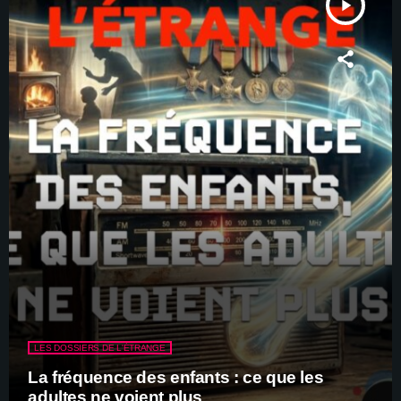
play_arrow
LES DOSSIERS DE L'ÉTRANGE
La fréquence des enfants : ce que les
adultes ne voient plus