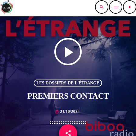
search
menu
play_arrow
play_arrow
LES DOSSIERS DE L'ÉTRANGE
PREMIERS CONTACT
21/10/2025
today
share
email