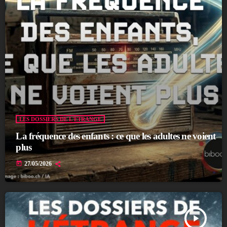
LES DOSSIERS DE L'ÉTRANGE
La fréquence des enfants : ce que les adultes ne voient
plus
today
27/05/2026
play_arrow