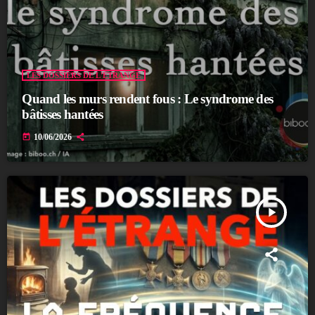
LES DOSSIERS DE L'ÉTRANGE
Quand les murs rendent fous : Le syndrome des
bâtisses hantées
today
10/06/2026
play_arrow