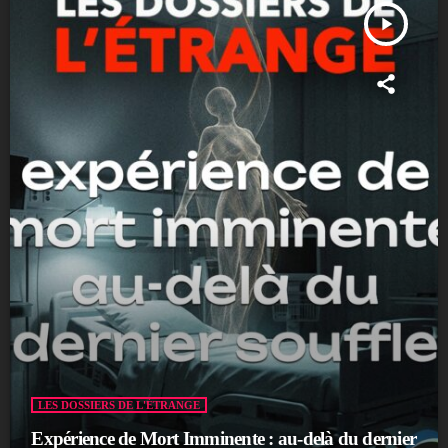
play_arrow
LES DOSSIERS DE L'ÉTRANGE
Expérience de Mort Imminente : au-delà du dernier