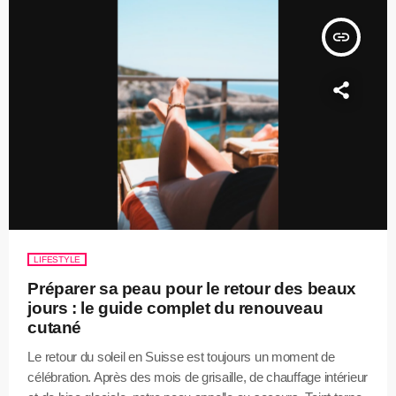
insert_link
LIFESTYLE
Préparer sa peau pour le retour des beaux
jours : le guide complet du renouveau
cutané
Le retour du soleil en Suisse est toujours un moment de
célébration. Après des mois de grisaille, de chauffage intérieur