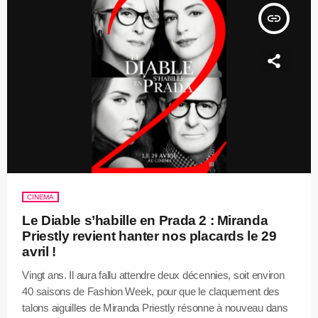
insert_link
CINEMA
Le Diable s’habille en Prada 2 : Miranda
Priestly revient hanter nos placards le 29
avril !
Vingt ans. Il aura fallu attendre deux décennies, soit environ
40 saisons de Fashion Week, pour que le claquement des
talons aiguilles de Miranda Priestly résonne à nouveau dans