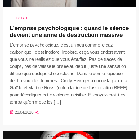
LIFESTYLE
L’emprise psychologique : quand le silence
devient une arme de destruction massive
L'emprise psychologique, c'est un peu comme le gaz
carbonique : c’est inodore, incolore, et ça vous endort avant
que vous ne réalisiez que vous étouffez. Pas de traces de
coups, pas de vaisselle brisée au début, juste une sensation
diffuse que quelque chose cloche. Dans le dernier épisode
de "La voie des femmes", Cindy Heiniger a donné la parole à
Gaëlle et Martine Rossi (cofondatrice de l'association REEF)
pour décortiquer cette violence invisible. Et croyez-moi, il est
temps qu'on mette les […]
today
22/04/2026