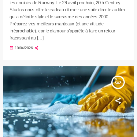
les couloirs de Runway. Le 29 avril prochain, 20th Century
Studios nous offre le cadeau ultime : une suite directe au film
qui a défini le style et le sarcasme des années 2000.
Préparez vos meilleurs manteaux (et une attitude
irréprochable), car le glamour s'apprête à faire un retour
fracassant au […]
today
10/04/2026
insert_link