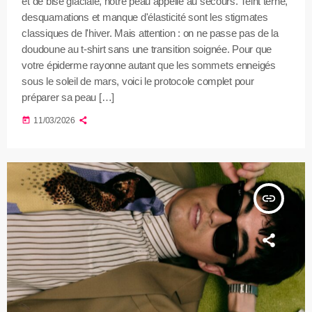
et de bise glaciale, notre peau appelle au secours. Teint terne,
desquamations et manque d'élasticité sont les stigmates
classiques de l'hiver. Mais attention : on ne passe pas de la
doudoune au t-shirt sans une transition soignée. Pour que
votre épiderme rayonne autant que les sommets enneigés
sous le soleil de mars, voici le protocole complet pour
préparer sa peau […]
today
11/03/2026
insert_link