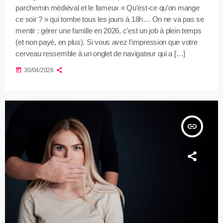
parchemin médiéval et le fameux « Qu’est-ce qu’on mange
ce soir ? » qui tombe tous les jours à 18h… On ne va pas se
mentir : gérer une famille en 2026, c’est un job à plein temps
(et non payé, en plus). Si vous avez l'impression que votre
cerveau ressemble à un onglet de navigateur qui a […]
today
30/04/2026
insert_link