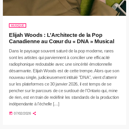
MUSIQUE
Elijah Woods : L’Architecte de la Pop
Canadienne au Cœur du « DNA » Musical
Dans le paysage souvent saturé de la pop moderne, rares
sont les artistes qui parviennent à concilier une efficacité
radiophonique redoutable avec une sincérité émotionnelle
désarmante. Elijah Woods est de cette trempe. Alors que son
nouveau single, judicieusement intitulé "DNA", vient d'atterrir
sur les plateformes ce 30 janvier 2026, il est temps de se
pencher sur le parcours de ce surdoué de l'Ontario qui, mine
de rien, est en train de redéfinir les standards de la production
indépendante à l'échelle […]
today
07/02/2026