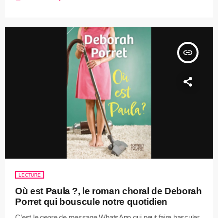
insert_link
LECTURE
Où est Paula ?, le roman choral de Deborah
Porret qui bouscule notre quotidien
C’est le genre de message WhatsApp qui peut faire basculer