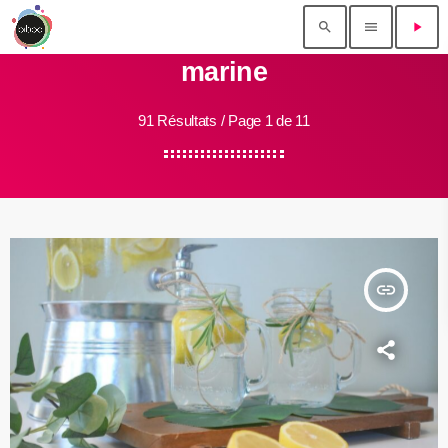
search
menu
play_arrow
marine
91 Résultats / Page 1 de 11
insert_link