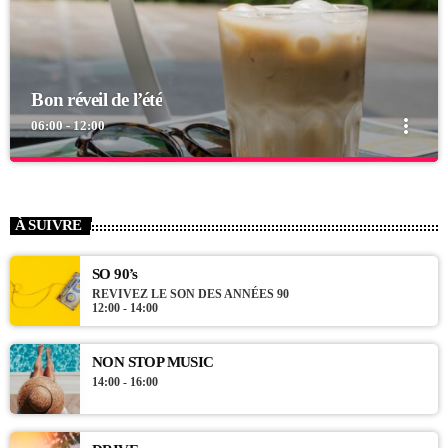
Bon réveil de l’été
more_vert
06:00 - 12:00
close
Bon réveil de l’été
bel été
À SUIVRE
profitez de la musique et des vacances...
SO 90’s
REVIVEZ LE SON DES ANNÉES 90
12:00 - 14:00
NON STOP MUSIC
14:00 - 16:00