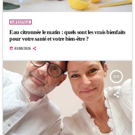
LIFESTYLE
Eau citronnée le matin : quels sont les vrais bienfaits
pour votre santé et votre bien-être ?
today
03/08/2026
insert_link