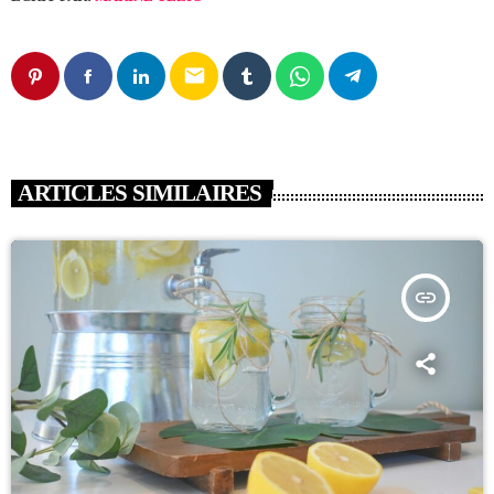
email
ARTICLES SIMILAIRES
insert_link