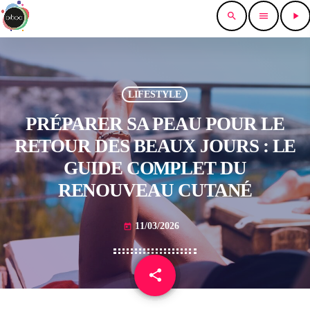
search
menu
play_arrow
LIFESTYLE
PRÉPARER SA PEAU POUR LE
RETOUR DES BEAUX JOURS : LE
GUIDE COMPLET DU
RENOUVEAU CUTANÉ
11/03/2026
today
share
email