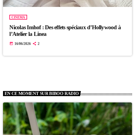
CINEMA
Nicolas Imhof : Des effets spéciaux d’Hollywood à
l’Atelier la Linea
today
16/06/2026
2
EN CE MOMENT SUR BIBOO RADIO